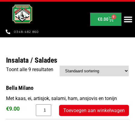
0
€
0.00
0348-482 860
Insalata / Salades
Toont alle 9 resultaten
Bella Milano
Met kaas, ei, artisjok, salami, ham, ansjovis en tonijn
€
9.00
Toevoegen aan winkelwagen